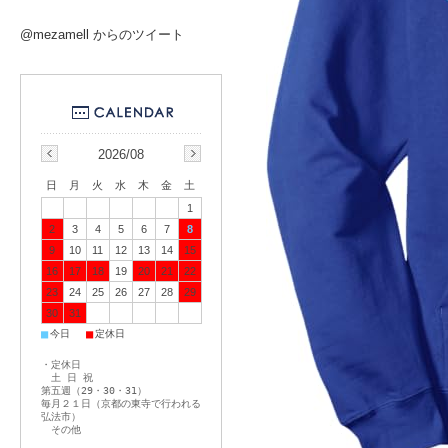
@mezamell からのツイート
2026/08
日
月
火
水
木
金
土
1
2
3
4
5
6
7
8
9
10
11
12
13
14
15
16
17
18
19
20
21
22
23
24
25
26
27
28
29
30
31
■
■
今日
定休日
・定休日
土 日 祝
第五週（29・30・31）
毎月２１日（京都の東寺で行われる
弘法市）
その他