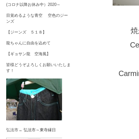
(コロナ以降お休み中）2020～
目覚めるような青空 空色のジー
ンズ
焼
【ジーンズ ５１８】
龍ちゃんに自由を込めて
Ce
【ギョサン龍 空海風】
皆様どうぞよろしくお願いいたしま
す！
Carmi
弘法市→
弘法市～東寺縁日