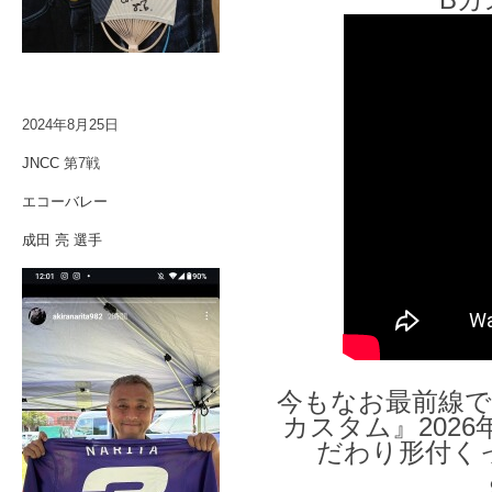
2024年8月25日
JNCC
第7戦
エコーバレー
成田 亮 選手
今もなお最前線で
カスタム』202
だわり形付く