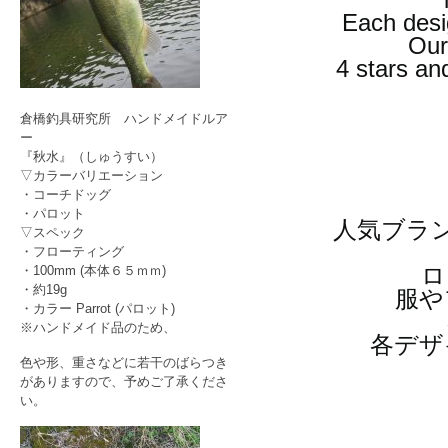
Each desi
Our
4 stars an
倉橋釣具研究所 ハンドメイドルア
ー
『秋水』（しゅうすい）
▽カラーバリエーション
・コーチドッグ
・パロット
人気ブラ
▽スペック
・フローティング
ロ
・100mm (本体６５ｍｍ)
・約19g
服や
・カラー Parrot (パロット)
※ハンドメイド品のため、
各デザ
色や形、重さなどに若干のばらつき
がありますので、予めご了承くださ
い。