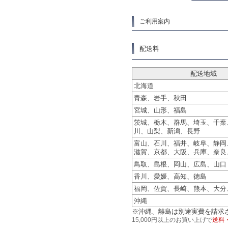
ご利用案内
配送料
配送地域
北海道
青森、岩手、秋田
宮城、山形、福島
茨城、栃木、群馬、埼玉、千葉
川、山梨、新潟、長野
富山、石川、福井、岐阜、静岡
滋賀、京都、大阪、兵庫、奈良
鳥取、島根、岡山、広島、山口
香川、愛媛、高知、徳島
福岡、佐賀、長崎、熊本、大分
沖縄
※沖縄、離島は別途実費を請求
15,000円以上のお買い上げで
送料