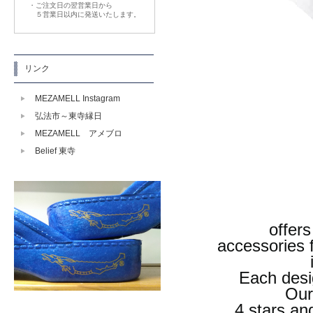
・ご注文日の翌営業日から
５営業日以内に発送いたします。
リンク
MEZAMELL Instagram
弘法市～東寺縁日
MEZAMELL アメブロ
Belief 東寺
offers
accessories 
Each desi
Our
4 stars an