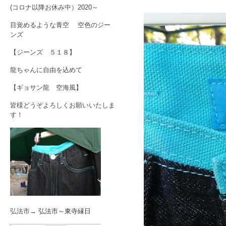
(コロナ以降お休み中）2020～
目覚めるような青空 空色のジー
ンズ
【ジーンズ ５１８】
龍ちゃんに自由を込めて
【ギョサン龍 空海風】
皆様どうぞよろしくお願いいたしま
す！
弘法市→
弘法市～東寺縁日