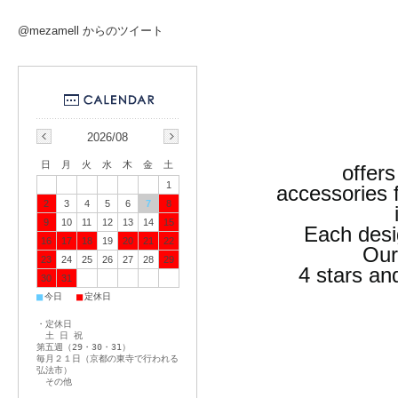
@mezamell からのツイート
2026/08
日
月
火
水
木
金
土
offers
1
accessories 
2
3
4
5
6
7
8
9
10
11
12
13
14
15
Each desi
16
17
18
19
20
21
22
Our
23
24
25
26
27
28
29
4 stars an
30
31
■
■
今日
定休日
・定休日
土 日 祝
第五週（29・30・31）
毎月２１日（京都の東寺で行われる
弘法市）
その他