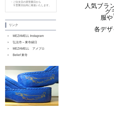
・ご注文日の翌営業日から
人気ブラ
５営業日以内に発送いたします。
グ
服や
リンク
各デザ
MEZAMELL Instagram
弘法市～東寺縁日
MEZAMELL アメブロ
Belief 東寺