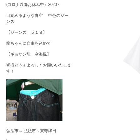
(コロナ以降お休み中）2020～
目覚めるような青空 空色のジー
ンズ
【ジーンズ ５１８】
龍ちゃんに自由を込めて
【ギョサン龍 空海風】
皆様どうぞよろしくお願いいたしま
す！
弘法市→
弘法市～東寺縁日