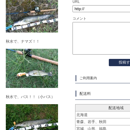
URL
コメント
秋水で、ナマズ！！
ご利用案内
配送料
秋水で、バス！！（小バス）
配送地域
北海道
青森、岩手、秋田
宮城、山形、福島