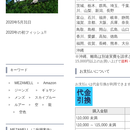
茨城、栃木、群馬、埼玉、千葉
川、山梨、新潟、長野
富山、石川、福井、岐阜、静岡
2020年5月31日
滋賀、京都、大阪、兵庫、奈良
鳥取、島根、岡山、広島、山口
2020年の初フィッシュ!!
香川、愛媛、高知、徳島
福岡、佐賀、長崎、熊本、大分
沖縄
※沖縄、離島は別途実費を請求
15,000円以上のお買い上げで
送料
キーワード
お支払いについて
MEZAMELL
Amazon
お支払いは代金引換が利用できま
ジーンズ
ギョサン
メンズ
スカイブルー
ルアー
空
龍
購入金額
空色
\10,000 未満
\10,000 ～ \15,000 未満
MEZAMELL（ご利用案内）