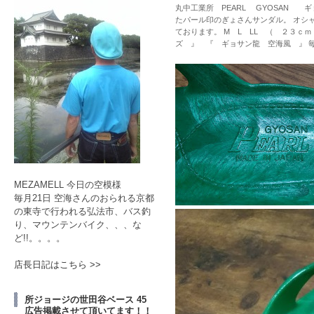
丸中工業所 PEARL GYOSAN ギ
たパール印のぎょさんサンダル。 オシ
ております。 M L LL （ ２３ｃ
ズ 』 『 ギョサン龍 空海風 』 
MEZAMELL 今日の空模様
毎月21日 空海さんのおられる京都
の東寺で行われる弘法市、バス釣
り、マウンテンバイク、、、な
ど!!。。。。
店長日記はこちら >>
所ジョージの世田谷ベース 45
広告掲載させて頂いてます！！