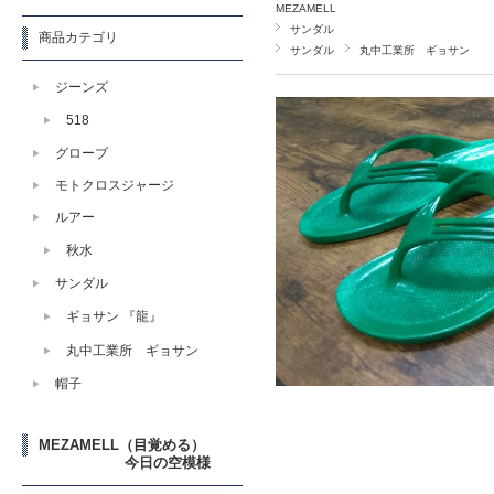
MEZAMELL
サンダル
商品カテゴリ
サンダル
丸中工業所 ギョサン
ジーンズ
518
グローブ
モトクロスジャージ
ルアー
秋水
サンダル
ギョサン 『龍』
丸中工業所 ギョサン
帽子
MEZAMELL（目覚める）
今日の空模様