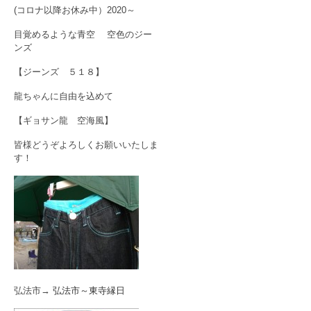
(コロナ以降お休み中）2020～
目覚めるような青空 空色のジー
ンズ
【ジーンズ ５１８】
龍ちゃんに自由を込めて
【ギョサン龍 空海風】
皆様どうぞよろしくお願いいたしま
す！
弘法市→
弘法市～東寺縁日