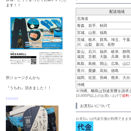
ます！！
配送地域
北海道
青森、岩手、秋田
宮城、山形、福島
茨城、栃木、群馬、埼玉、千葉
川、山梨、新潟、長野
富山、石川、福井、岐阜、静岡
滋賀、京都、大阪、兵庫、奈良
鳥取、島根、岡山、広島、山口
香川、愛媛、高知、徳島
所ジョージさんから
福岡、佐賀、長崎、熊本、大分
沖縄
『うちわ』頂きました！！
※沖縄、離島は別途実費を請求
15,000円以上のお買い上げで
送料
↓↓↓↓↓↓
お支払いについて
お支払いは代金引換が利用できま