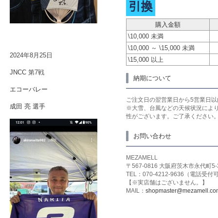
購入金額
\10,000 未満
\10,000 ～ \15,000 未満
2024年8月25日
\15,000 以上
JNCC
第7戦
納期について
エコーバレー
ご注文日の翌営業日から5営業日以
成田 亮 選手
※大雪、台風などの天候状況によ
性がございます。ご了承ください
お問い合わせ
MEZAMELL
〒567-0816 大阪府茨木市永代町5-
TEL：070-4212-9636（電話受
【※実店舗はございません。】
MAIL：
shopmaster@mezamell.co